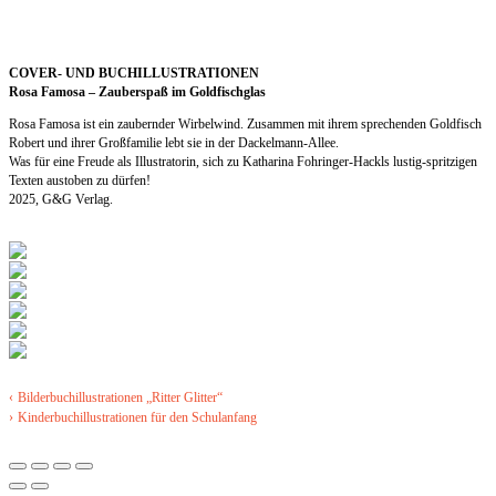
COVER- UND BUCHILLUSTRATIONEN
Rosa Famosa – Zauberspaß im Goldfischglas
Rosa Famosa ist ein zaubernder Wirbelwind. Zusammen mit ihrem sprechenden Goldfisch
Robert und ihrer Großfamilie lebt sie in der Dackelmann-Allee.
Was für eine Freude als Illustratorin, sich zu Katharina Fohringer-Hackls lustig-spritzigen
Texten austoben zu dürfen!
2025, G&G Verlag.
‹
Bilderbuchillustrationen „Ritter Glitter“
›
Kinderbuchillustrationen für den Schulanfang