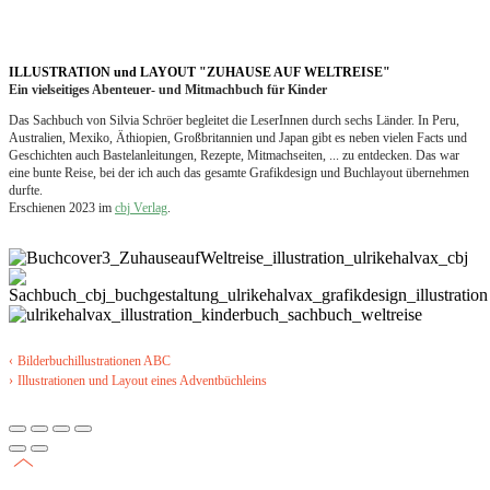
ILLUSTRATION und LAYOUT "ZUHAUSE AUF WELTREISE"
Ein vielseitiges Abenteuer- und Mitmachbuch für Kinder
Das Sachbuch von Silvia Schröer begleitet die LeserInnen durch sechs Länder. In Peru,
Australien, Mexiko, Äthiopien, Großbritannien und Japan gibt es neben vielen Facts und
Geschichten auch Bastelanleitungen, Rezepte, Mitmachseiten, ... zu entdecken. Das war
eine bunte Reise, bei der ich auch das gesamte Grafikdesign und Buchlayout übernehmen
durfte.
Erschienen 2023 im
cbj Verlag
.
‹
Bilderbuchillustrationen ABC
›
Illustrationen und Layout eines Adventbüchleins